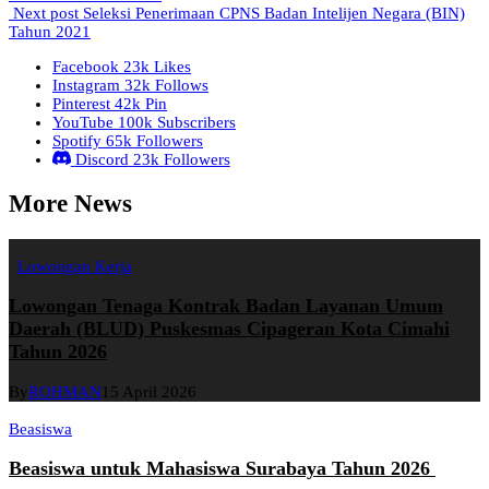
Next post
Seleksi Penerimaan CPNS Badan Intelijen Negara (BIN)
Tahun 2021
Facebook
23k
Likes
Instagram
32k
Follows
Pinterest
42k
Pin
YouTube
100k
Subscribers
Spotify
65k
Followers
Discord
23k
Followers
More News
Lowongan Kerja
Lowongan Tenaga Kontrak Badan Layanan Umum
Daerah (BLUD) Puskesmas Cipageran Kota Cimahi
Tahun 2026
By
ROHMAN
15 April 2026
Beasiswa
Beasiswa untuk Mahasiswa Surabaya Tahun 2026