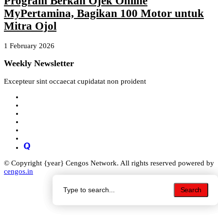
Program Berkah Ojek Online
MyPertamina, Bagikan 100 Motor untuk
Mitra Ojol
1 February 2026
Weekly Newsletter
Excepteur sint occaecat cupidatat non proident
© Copyright {year} Cengos Network. All rights reserved powered by
cengos.in
Search
Search
Search