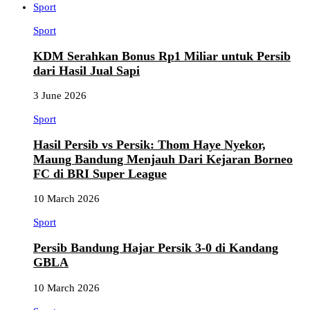
Sport
Sport
KDM Serahkan Bonus Rp1 Miliar untuk Persib
dari Hasil Jual Sapi
3 June 2026
Sport
Hasil Persib vs Persik: Thom Haye Nyekor,
Maung Bandung Menjauh Dari Kejaran Borneo
FC di BRI Super League
10 March 2026
Sport
Persib Bandung Hajar Persik 3-0 di Kandang
GBLA
10 March 2026