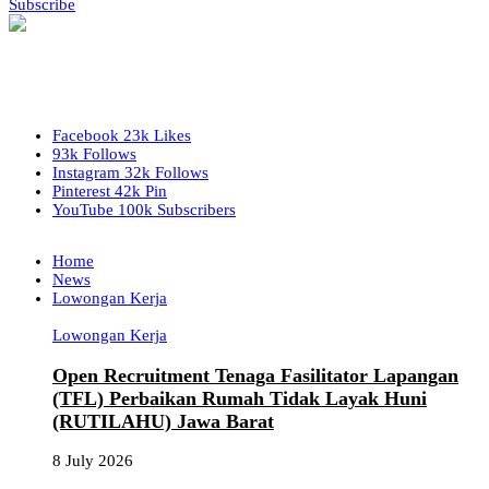
Subscribe
Facebook
23k
Likes
93k
Follows
Instagram
32k
Follows
Pinterest
42k
Pin
YouTube
100k
Subscribers
Home
News
Lowongan Kerja
Lowongan Kerja
Open Recruitment Tenaga Fasilitator Lapangan
(TFL) Perbaikan Rumah Tidak Layak Huni
(RUTILAHU) Jawa Barat
8 July 2026