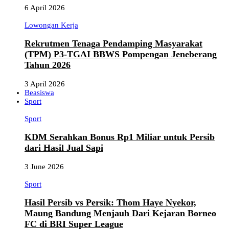
6 April 2026
Lowongan Kerja
Rekrutmen Tenaga Pendamping Masyarakat
(TPM) P3-TGAI BBWS Pompengan Jeneberang
Tahun 2026
3 April 2026
Beasiswa
Sport
Sport
KDM Serahkan Bonus Rp1 Miliar untuk Persib
dari Hasil Jual Sapi
3 June 2026
Sport
Hasil Persib vs Persik: Thom Haye Nyekor,
Maung Bandung Menjauh Dari Kejaran Borneo
FC di BRI Super League