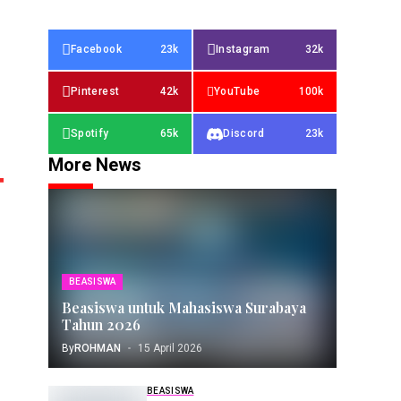
Facebook
23k
Instagram
32k
Pinterest
42k
YouTube
100k
Spotify
65k
Discord
23k
More News
BEASISWA
Beasiswa untuk Mahasiswa Surabaya
Tahun 2026
By
ROHMAN
15 April 2026
BEASISWA