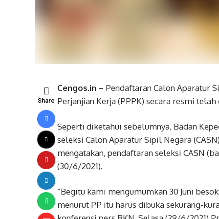
Cengos.in –
Pendaftaran Calon Aparatur 
Perjanjian Kerja (PPPK) secara resmi telah
Share
Seperti diketahui sebelumnya, Badan Ke
seleksi Calon Aparatur Sipil Negara (CA
mengatakan, pendaftaran seleksi CASN (b
(30/6/2021).
“Begitu kami mengumumkan 30 Juni besok, 
menurut PP itu harus dibuka sekurang-kur
konferensi pers BKN, Selasa (29/6/2021).P