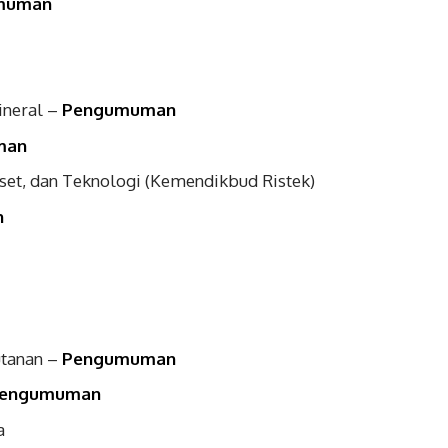
muman
ineral –
Pengumuman
man
set, dan Teknologi (Kemendikbud Ristek)
n
utanan –
Pengumuman
engumuman
ka