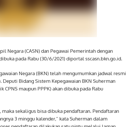
Sipil Negara (CASN) dan Pegawai Pemerintah dengan
 dibuka pada Rabu (30/6/2021) diportal sscasn.bkn.go.id.
pegawaian Negara (BKN) telah mengumumkan jadwal resmi
SN). Deputi Bidang Sistem Kepegawaian BKN Suherman
aik CPNS maupun PPPK) akan dibuka pada Rabu
maka sekaligus bisa dibuka pendaftaran. Pendaftaran
angnya 3 minggu kalender,” kata Suherman dalam
roses pendaftaran dilakukan satu pintu melalui laman