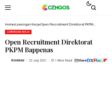
Home
Lowongan Kerja
Open Recruitment Direktorat PKPM
Bappenas
LOWONGAN KERJA
Open Recruitment Direktorat
PKPM Bappenas
Share
ROHMAN
22 July 2021
1 Mins Read