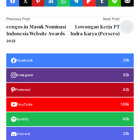
Previous Post
Next Post
cengos.in Masuk Nominasi
Lowongan Kerja PT
Indonesia Website Awards
Indra Karya (Persero)
2021
23k
Facebook
32k
Instagram
42k
Pinterest
100k
YouTube
65k
Spotify
23k
Discord