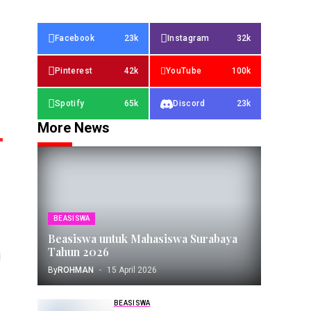
Facebook
23k
Instagram
32k
Pinterest
42k
YouTube
100k
Spotify
65k
Discord
23k
More News
BEASISWA
Beasiswa untuk Mahasiswa Surabaya
Tahun 2026
i
By
ROHMAN
15 April 2026
BEASISWA