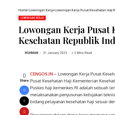
Home
Lowongan Kerja
Lowongan Kerja Pusat Kesehatan Haji 
LOWONGAN KERJA
Lowongan Kerja Pusat 
Kesehatan Republik In
ROHMAN
31 January 2023
2 Mins Read
CENGOS.IN –
Lowongan Kerja Pusat Keseha
Pusat Kesehatan Haji Kementerian Kesehat
Share
Puskes haji kemenkes RI adalah sebuah 
melaksanakan penyusunan kebijakan teknis,
bidang pelayanan kesehatan haji sesuai d
Persaingan dalam dunia kerja memang sang