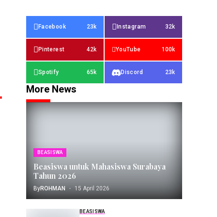
Facebook
23k
Instagram
32k
Pinterest
42k
YouTube
100k
Spotify
65k
Discord
23k
More News
BEASISWA
Beasiswa untuk Mahasiswa Surabaya
Tahun 2026
By
ROHMAN
15 April 2026
BEASISWA