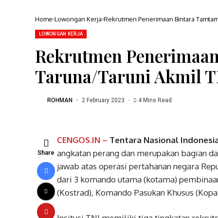
Home
Lowongan Kerja
Rekrutmen Penerimaan Bintara Tamtama
LOWONGAN KERJA
Rekrutmen Penerimaan
Taruna/Taruni Akmil T
ROHMAN
2 February 2023
4 Mins Read
CENGOS.IN –
Tentara Nasional Indonesi
angkatan perang dan merupakan bagian dar
Share
jawab atas operasi pertahanan negara Repub
dari 3 komando utama (kotama) pembinaan
(Kostrad), Komando Pasukan Khusus (Kopa
Insitusi TNI memiliki tiga tingkatan rekr