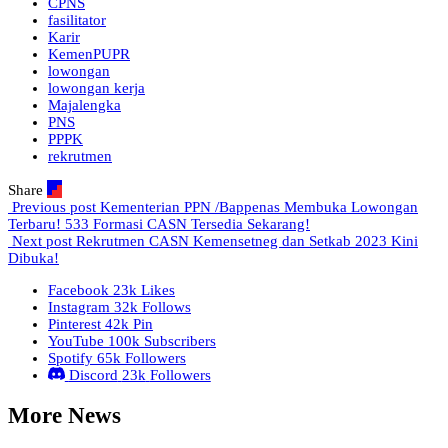
CPNS
fasilitator
Karir
KemenPUPR
lowongan
lowongan kerja
Majalengka
PNS
PPPK
rekrutmen
Share
Previous post
Kementerian PPN /Bappenas Membuka Lowongan
Terbaru! 533 Formasi CASN Tersedia Sekarang!
Next post
Rekrutmen CASN Kemensetneg dan Setkab 2023 Kini
Dibuka!
Facebook
23k
Likes
Instagram
32k
Follows
Pinterest
42k
Pin
YouTube
100k
Subscribers
Spotify
65k
Followers
Discord
23k
Followers
More News