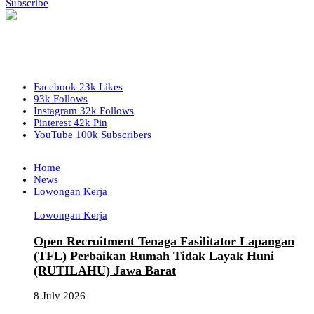
Subscribe
Facebook
23k
Likes
93k
Follows
Instagram
32k
Follows
Pinterest
42k
Pin
YouTube
100k
Subscribers
Home
News
Lowongan Kerja
Lowongan Kerja
Open Recruitment Tenaga Fasilitator Lapangan
(TFL) Perbaikan Rumah Tidak Layak Huni
(RUTILAHU) Jawa Barat
8 July 2026