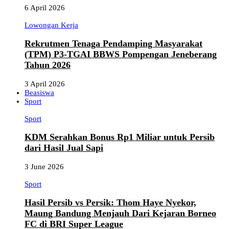
6 April 2026
Lowongan Kerja
Rekrutmen Tenaga Pendamping Masyarakat
(TPM) P3-TGAI BBWS Pompengan Jeneberang
Tahun 2026
3 April 2026
Beasiswa
Sport
Sport
KDM Serahkan Bonus Rp1 Miliar untuk Persib
dari Hasil Jual Sapi
3 June 2026
Sport
Hasil Persib vs Persik: Thom Haye Nyekor,
Maung Bandung Menjauh Dari Kejaran Borneo
FC di BRI Super League