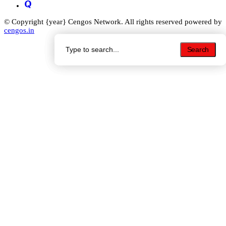
© Copyright {year} Cengos Network. All rights reserved powered by
cengos.in
Search
Search
Search