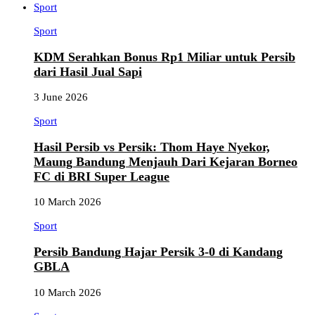
Sport
Sport
KDM Serahkan Bonus Rp1 Miliar untuk Persib
dari Hasil Jual Sapi
3 June 2026
Sport
Hasil Persib vs Persik: Thom Haye Nyekor,
Maung Bandung Menjauh Dari Kejaran Borneo
FC di BRI Super League
10 March 2026
Sport
Persib Bandung Hajar Persik 3-0 di Kandang
GBLA
10 March 2026