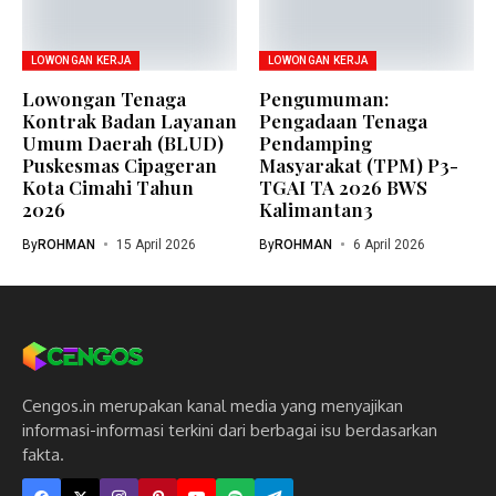
LOWONGAN KERJA
LOWONGAN KERJA
Lowongan Tenaga
Pengumuman:
Kontrak Badan Layanan
Pengadaan Tenaga
Umum Daerah (BLUD)
Pendamping
Puskesmas Cipageran
Masyarakat (TPM) P3-
Kota Cimahi Tahun
TGAI TA 2026 BWS
2026
Kalimantan3
By
ROHMAN
15 April 2026
By
ROHMAN
6 April 2026
Cengos.in merupakan kanal media yang menyajikan
informasi-informasi terkini dari berbagai isu berdasarkan
fakta.