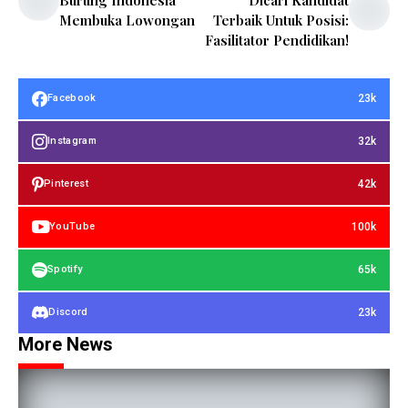
Membuka Lowongan
Terbaik Untuk Posisi:
Fasilitator Pendidikan!
23k
Facebook
32k
Instagram
42k
Pinterest
100k
YouTube
65k
Spotify
23k
Discord
More News