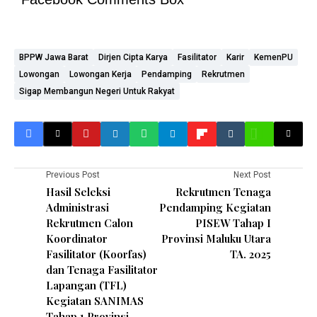
BPPW Jawa Barat
Dirjen Cipta Karya
Fasilitator
Karir
KemenPU
Lowongan
Lowongan Kerja
Pendamping
Rekrutmen
Sigap Membangun Negeri Untuk Rakyat
Previous Post
Next Post
Hasil Seleksi
Rekrutmen Tenaga
Administrasi
Pendamping Kegiatan
Rekrutmen Calon
PISEW Tahap I
Koordinator
Provinsi Maluku Utara
Fasilitator (Koorfas)
TA. 2025
dan Tenaga Fasilitator
Lapangan (TFL)
Kegiatan SANIMAS
Tahap 1 Provinsi