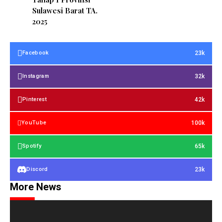
Sulawesi Barat TA.
2025
23k
Facebook
32k
Instagram
42k
Pinterest
100k
YouTube
65k
Spotify
23k
Discord
More News