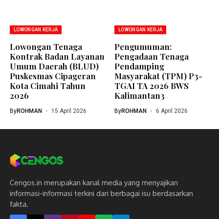
LOWONGAN KERJA
LOWONGAN KERJA
Lowongan Tenaga
Pengumuman:
Kontrak Badan Layanan
Pengadaan Tenaga
Umum Daerah (BLUD)
Pendamping
Puskesmas Cipageran
Masyarakat (TPM) P3-
Kota Cimahi Tahun
TGAI TA 2026 BWS
2026
Kalimantan3
By
ROHMAN
15 April 2026
By
ROHMAN
6 April 2026
Cengos.in merupakan kanal media yang menyajikan
informasi-informasi terkini dari berbagai isu berdasarkan
fakta.