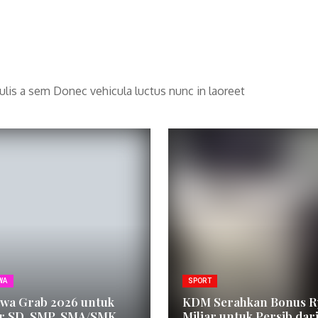
aculis a sem Donec vehicula luctus nunc in laoreet
WA
SPORT
swa Grab 2026 untuk
KDM Serahkan Bonus R
ar SD, SMP, SMA/SMK
Miliar untuk Persib dari