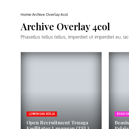
Home
Archive Overlay 4col
Archive Overlay 4col
Phasellus tellus tellus, imperdiet ut imperdiet eu, i
LOWONGAN KERJA
BEASIS
Open Recruitment Tenaga
Beasi
Fasilitator Lapangan (TFL)
Pelaj