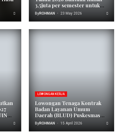
3,5juta per semester untuk
Mahasiswa S1 / D4 (Deadline:
By
ROHMAN
23 May 2026
21 Juni 2026)
LOWONGAN KERJA
utkan
Lowongan Tenaga Kontrak
027
Badan Layanan Umum
UIN
Daerah (BLUD) Puskesmas
Cipageran Kota Cimahi
By
ROHMAN
15 April 2026
Tahun 2026