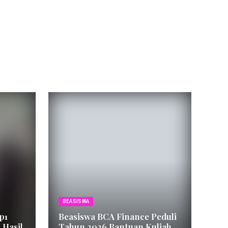
BEASISWA
p1
Beasiswa BCA Finance Peduli
 Hasil
Tahun 2026 Bantuan Kuliah