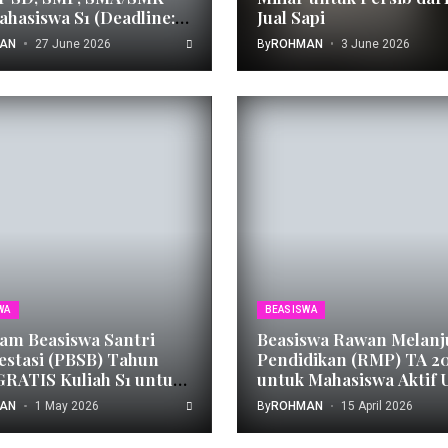
ahasiswa S1 (Deadline:
Jual Sapi
i 2026)
AN
27 June 2026
By
ROHMAN
3 June 2026
WA
BEASISWA
am Beasiswa Santri
Beasiswa Rawan Melanj
estasi (PBSB) Tahun
Pendidikan (RMP) TA 2
GRATIS Kuliah S1 untuk
untuk Mahasiswa Aktif 
i
SGD Bandung
AN
1 May 2026
By
ROHMAN
15 April 2026