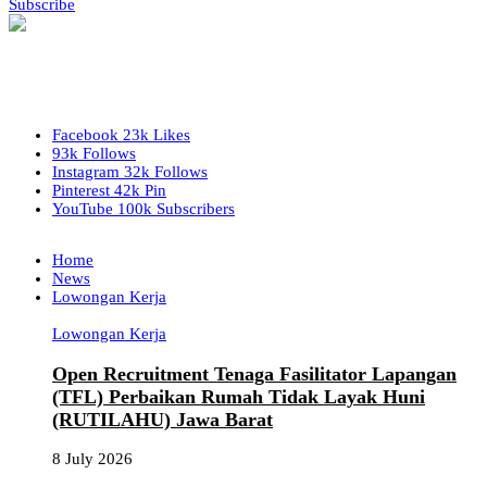
Subscribe
Facebook
23k
Likes
93k
Follows
Instagram
32k
Follows
Pinterest
42k
Pin
YouTube
100k
Subscribers
Home
News
Lowongan Kerja
Lowongan Kerja
Open Recruitment Tenaga Fasilitator Lapangan
(TFL) Perbaikan Rumah Tidak Layak Huni
(RUTILAHU) Jawa Barat
8 July 2026