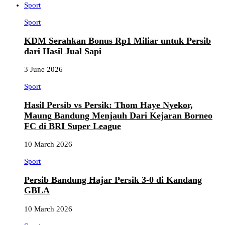
Sport
Sport
KDM Serahkan Bonus Rp1 Miliar untuk Persib
dari Hasil Jual Sapi
3 June 2026
Sport
Hasil Persib vs Persik: Thom Haye Nyekor,
Maung Bandung Menjauh Dari Kejaran Borneo
FC di BRI Super League
10 March 2026
Sport
Persib Bandung Hajar Persik 3-0 di Kandang
GBLA
10 March 2026