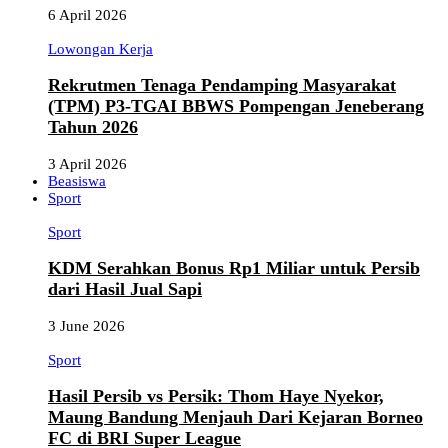
6 April 2026
Lowongan Kerja
Rekrutmen Tenaga Pendamping Masyarakat
(TPM) P3-TGAI BBWS Pompengan Jeneberang
Tahun 2026
3 April 2026
Beasiswa
Sport
Sport
KDM Serahkan Bonus Rp1 Miliar untuk Persib
dari Hasil Jual Sapi
3 June 2026
Sport
Hasil Persib vs Persik: Thom Haye Nyekor,
Maung Bandung Menjauh Dari Kejaran Borneo
FC di BRI Super League