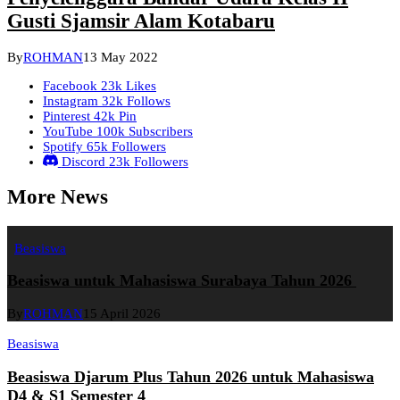
Gusti Sjamsir Alam Kotabaru
By
ROHMAN
13 May 2022
Facebook
23k
Likes
Instagram
32k
Follows
Pinterest
42k
Pin
YouTube
100k
Subscribers
Spotify
65k
Followers
Discord
23k
Followers
More News
Beasiswa
Beasiswa untuk Mahasiswa Surabaya Tahun 2026
By
ROHMAN
15 April 2026
Beasiswa
Beasiswa Djarum Plus Tahun 2026 untuk Mahasiswa
D4 & S1 Semester 4