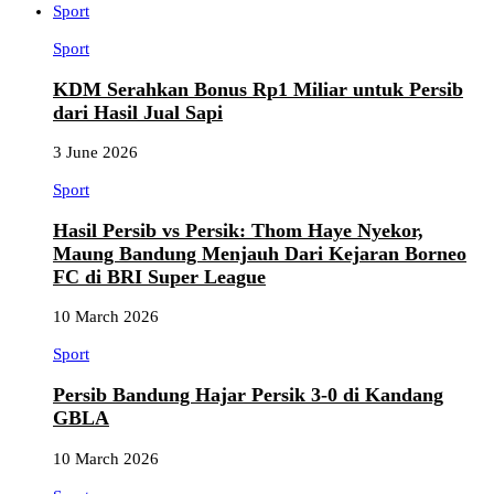
Sport
Sport
KDM Serahkan Bonus Rp1 Miliar untuk Persib
dari Hasil Jual Sapi
3 June 2026
Sport
Hasil Persib vs Persik: Thom Haye Nyekor,
Maung Bandung Menjauh Dari Kejaran Borneo
FC di BRI Super League
10 March 2026
Sport
Persib Bandung Hajar Persik 3-0 di Kandang
GBLA
10 March 2026