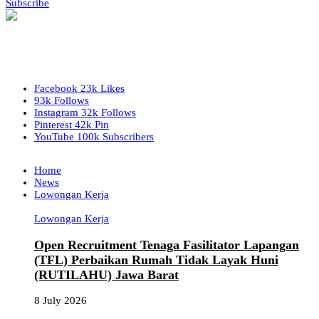
Subscribe
Facebook
23k
Likes
93k
Follows
Instagram
32k
Follows
Pinterest
42k
Pin
YouTube
100k
Subscribers
Home
News
Lowongan Kerja
Lowongan Kerja
Open Recruitment Tenaga Fasilitator Lapangan
(TFL) Perbaikan Rumah Tidak Layak Huni
(RUTILAHU) Jawa Barat
8 July 2026