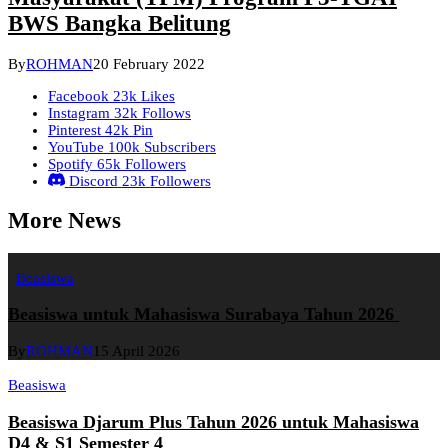
BWS Bangka Belitung
By
ROHMAN
20 February 2022
Facebook
23k
Likes
Instagram
32k
Follows
Pinterest
42k
Pin
YouTube
100k
Subscribers
Spotify
65k
Followers
Discord
23k
Followers
More News
Beasiswa
Beasiswa untuk Mahasiswa Surabaya Tahun 2026
By
ROHMAN
15 April 2026
Beasiswa
Beasiswa Djarum Plus Tahun 2026 untuk Mahasiswa
D4 & S1 Semester 4