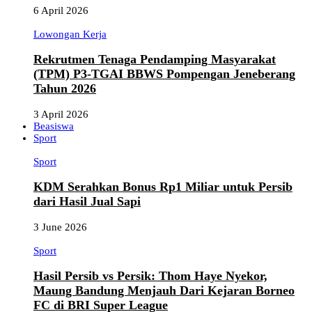
6 April 2026
Lowongan Kerja
Rekrutmen Tenaga Pendamping Masyarakat
(TPM) P3-TGAI BBWS Pompengan Jeneberang
Tahun 2026
3 April 2026
Beasiswa
Sport
Sport
KDM Serahkan Bonus Rp1 Miliar untuk Persib
dari Hasil Jual Sapi
3 June 2026
Sport
Hasil Persib vs Persik: Thom Haye Nyekor,
Maung Bandung Menjauh Dari Kejaran Borneo
FC di BRI Super League