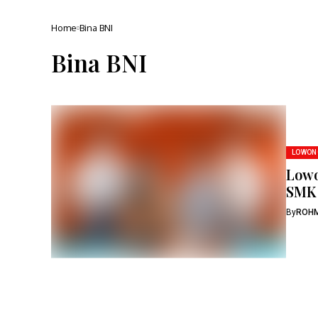
Home
Bina BNI
Bina BNI
LOWON
Lowo
SMK 
By
ROH