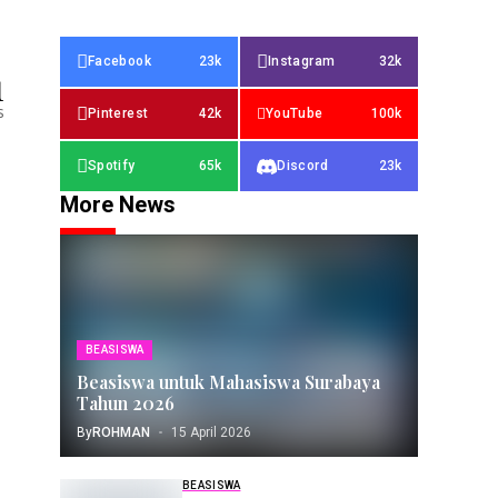
Facebook
23k
Instagram
32k
1
s
Pinterest
42k
YouTube
100k
Spotify
65k
Discord
23k
More News
BEASISWA
Beasiswa untuk Mahasiswa Surabaya
Tahun 2026
By
ROHMAN
15 April 2026
BEASISWA