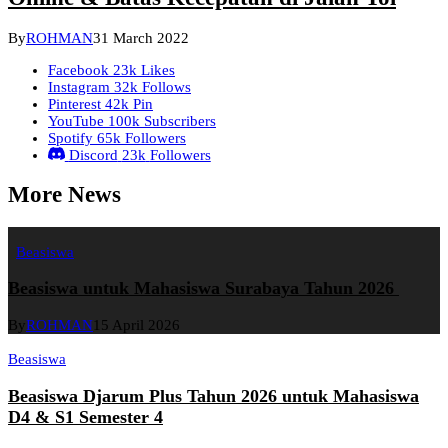
By
ROHMAN
31 March 2022
Facebook
23k
Likes
Instagram
32k
Follows
Pinterest
42k
Pin
YouTube
100k
Subscribers
Spotify
65k
Followers
Discord
23k
Followers
More News
Beasiswa
Beasiswa untuk Mahasiswa Surabaya Tahun 2026
By
ROHMAN
15 April 2026
Beasiswa
Beasiswa Djarum Plus Tahun 2026 untuk Mahasiswa
D4 & S1 Semester 4