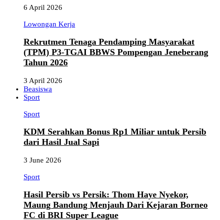
6 April 2026
Lowongan Kerja
Rekrutmen Tenaga Pendamping Masyarakat
(TPM) P3-TGAI BBWS Pompengan Jeneberang
Tahun 2026
3 April 2026
Beasiswa
Sport
Sport
KDM Serahkan Bonus Rp1 Miliar untuk Persib
dari Hasil Jual Sapi
3 June 2026
Sport
Hasil Persib vs Persik: Thom Haye Nyekor,
Maung Bandung Menjauh Dari Kejaran Borneo
FC di BRI Super League