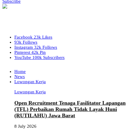
Subscribe
Facebook
23k
Likes
93k
Follows
Instagram
32k
Follows
Pinterest
42k
Pin
YouTube
100k
Subscribers
Home
News
Lowongan Kerja
Lowongan Kerja
Open Recruitment Tenaga Fasilitator Lapangan
(TFL) Perbaikan Rumah Tidak Layak Huni
(RUTILAHU) Jawa Barat
8 July 2026