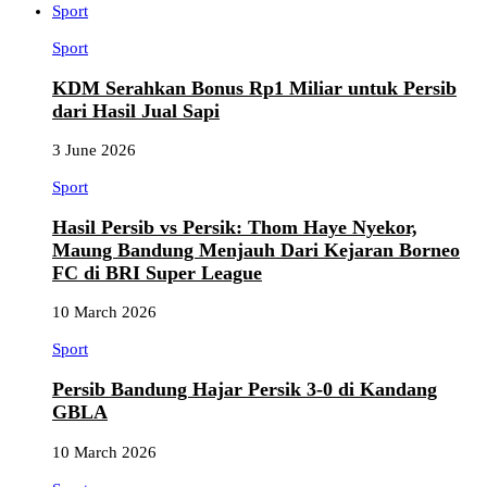
Sport
Sport
KDM Serahkan Bonus Rp1 Miliar untuk Persib
dari Hasil Jual Sapi
3 June 2026
Sport
Hasil Persib vs Persik: Thom Haye Nyekor,
Maung Bandung Menjauh Dari Kejaran Borneo
FC di BRI Super League
10 March 2026
Sport
Persib Bandung Hajar Persik 3-0 di Kandang
GBLA
10 March 2026