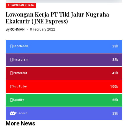
LOWONGAN KERJA
Lowongan Kerja PT Tiki Jalur Nugraha
Ekakurir (JNE Express)
By
ROHMAN
8 February 2022
23k
Facebook
32k
Instagram
42k
Pinterest
100k
YouTube
65k
Spotify
23k
Discord
More News