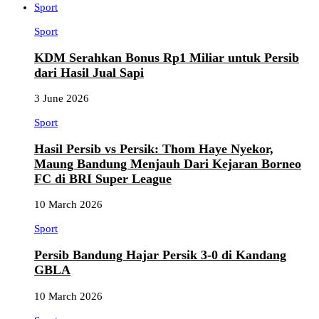
Sport
Sport
KDM Serahkan Bonus Rp1 Miliar untuk Persib
dari Hasil Jual Sapi
3 June 2026
Sport
Hasil Persib vs Persik: Thom Haye Nyekor,
Maung Bandung Menjauh Dari Kejaran Borneo
FC di BRI Super League
10 March 2026
Sport
Persib Bandung Hajar Persik 3-0 di Kandang
GBLA
10 March 2026