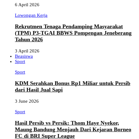
6 April 2026
Lowongan Kerja
Rekrutmen Tenaga Pendamping Masyarakat
(TPM) P3-TGAI BBWS Pompengan Jeneberang
Tahun 2026
3 April 2026
Beasiswa
Sport
Sport
KDM Serahkan Bonus Rp1 Miliar untuk Persib
dari Hasil Jual Sapi
3 June 2026
Sport
Hasil Persib vs Persik: Thom Haye Nyekor,
Maung Bandung Menjauh Dari Kejaran Borneo
FC di BRI Super League