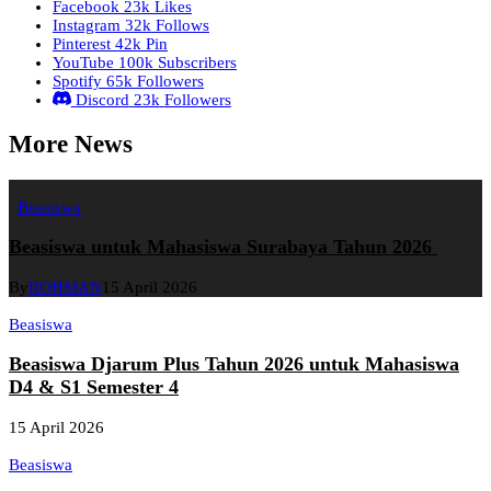
Facebook
23k
Likes
Instagram
32k
Follows
Pinterest
42k
Pin
YouTube
100k
Subscribers
Spotify
65k
Followers
Discord
23k
Followers
More News
Beasiswa
Beasiswa untuk Mahasiswa Surabaya Tahun 2026
By
ROHMAN
15 April 2026
Beasiswa
Beasiswa Djarum Plus Tahun 2026 untuk Mahasiswa
D4 & S1 Semester 4
15 April 2026
Beasiswa