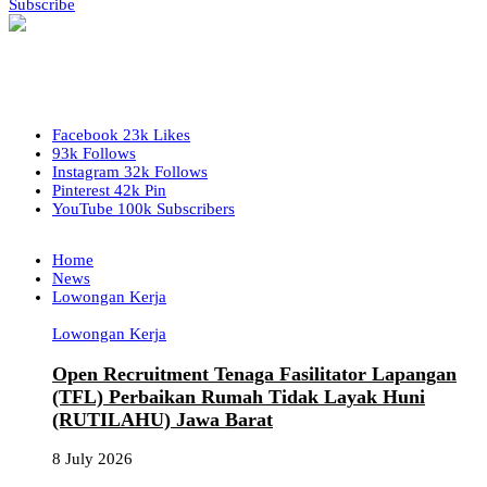
Subscribe
Facebook
23k
Likes
93k
Follows
Instagram
32k
Follows
Pinterest
42k
Pin
YouTube
100k
Subscribers
Home
News
Lowongan Kerja
Lowongan Kerja
Open Recruitment Tenaga Fasilitator Lapangan
(TFL) Perbaikan Rumah Tidak Layak Huni
(RUTILAHU) Jawa Barat
8 July 2026