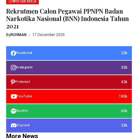
LOWONGAN KERJA
Rekrutmen Calon Pegawai PPNPN Badan
Narkotika Nasional (BNN) Indonesia Tahun
2021
By
ROHMAN
17 December 2020
23k
Facebook
32k
Instagram
42k
Pinterest
100k
YouTube
65k
Spotify
23k
Discord
More News