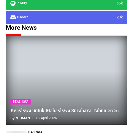
65k
Spotify
23k
Discord
More News
BEASISWA
Beasiswa untuk Mahasiswa Surabaya Tahun 2026
By
ROHMAN
15 April 2026
BEASISWA