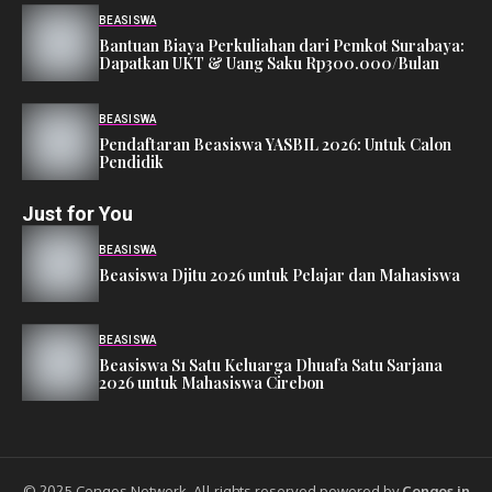
BEASISWA
Bantuan Biaya Perkuliahan dari Pemkot Surabaya:
Dapatkan UKT & Uang Saku Rp300.000/Bulan
BEASISWA
Pendaftaran Beasiswa YASBIL 2026: Untuk Calon
Pendidik
Just for You
BEASISWA
Beasiswa Djitu 2026 untuk Pelajar dan Mahasiswa
BEASISWA
Beasiswa S1 Satu Keluarga Dhuafa Satu Sarjana
2026 untuk Mahasiswa Cirebon
© 2025 Cengos Network. All rights reserved powered by
Cengos.in