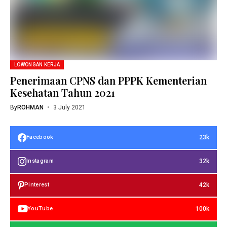
LOWONGAN KERJA
Penerimaan CPNS dan PPPK Kementerian
Kesehatan Tahun 2021
By
ROHMAN
3 July 2021
23k
Facebook
32k
Instagram
42k
Pinterest
100k
YouTube