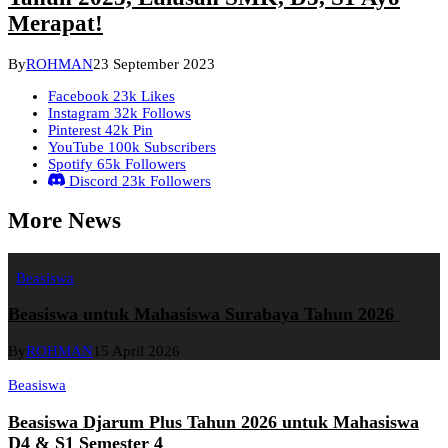
Merapat!
By
ROHMAN
23 September 2023
Facebook
23k
Likes
Instagram
32k
Follows
Pinterest
42k
Pin
YouTube
100k
Subscribers
Spotify
65k
Followers
Discord
23k
Followers
More News
Beasiswa
Beasiswa untuk Mahasiswa Surabaya Tahun 2026
By
ROHMAN
15 April 2026
Beasiswa
Beasiswa Djarum Plus Tahun 2026 untuk Mahasiswa
D4 & S1 Semester 4