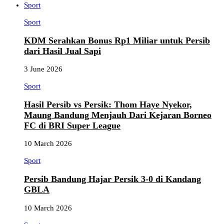
Sport
Sport
KDM Serahkan Bonus Rp1 Miliar untuk Persib
dari Hasil Jual Sapi
3 June 2026
Sport
Hasil Persib vs Persik: Thom Haye Nyekor,
Maung Bandung Menjauh Dari Kejaran Borneo
FC di BRI Super League
10 March 2026
Sport
Persib Bandung Hajar Persik 3-0 di Kandang
GBLA
10 March 2026