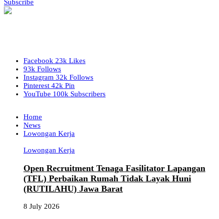
Subscribe
Facebook
23k
Likes
93k
Follows
Instagram
32k
Follows
Pinterest
42k
Pin
YouTube
100k
Subscribers
Home
News
Lowongan Kerja
Lowongan Kerja
Open Recruitment Tenaga Fasilitator Lapangan
(TFL) Perbaikan Rumah Tidak Layak Huni
(RUTILAHU) Jawa Barat
8 July 2026