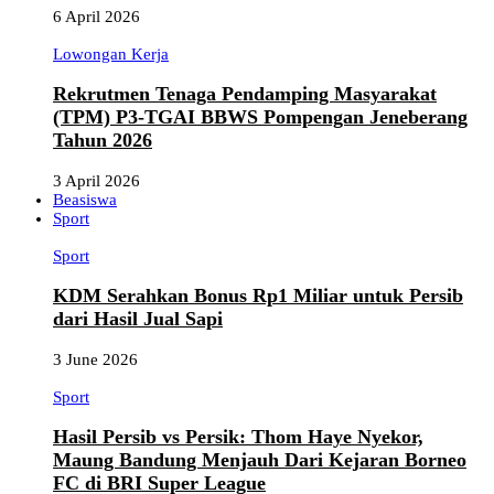
6 April 2026
Lowongan Kerja
Rekrutmen Tenaga Pendamping Masyarakat
(TPM) P3-TGAI BBWS Pompengan Jeneberang
Tahun 2026
3 April 2026
Beasiswa
Sport
Sport
KDM Serahkan Bonus Rp1 Miliar untuk Persib
dari Hasil Jual Sapi
3 June 2026
Sport
Hasil Persib vs Persik: Thom Haye Nyekor,
Maung Bandung Menjauh Dari Kejaran Borneo
FC di BRI Super League