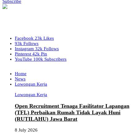
Subscribe
Facebook
23k
Likes
93k
Follows
Instagram
32k
Follows
Pinterest
42k
Pin
YouTube
100k
Subscribers
Home
News
Lowongan Kerja
Lowongan Kerja
Open Recruitment Tenaga Fasilitator Lapangan
(TFL) Perbaikan Rumah Tidak Layak Huni
(RUTILAHU) Jawa Barat
8 July 2026