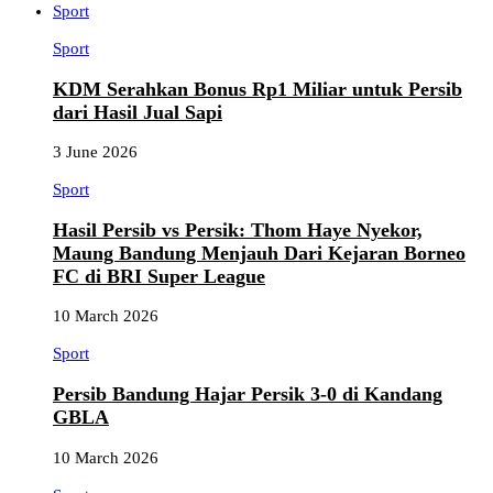
Sport
Sport
KDM Serahkan Bonus Rp1 Miliar untuk Persib
dari Hasil Jual Sapi
3 June 2026
Sport
Hasil Persib vs Persik: Thom Haye Nyekor,
Maung Bandung Menjauh Dari Kejaran Borneo
FC di BRI Super League
10 March 2026
Sport
Persib Bandung Hajar Persik 3-0 di Kandang
GBLA
10 March 2026