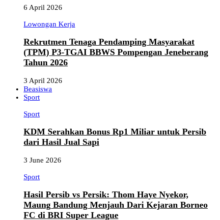
6 April 2026
Lowongan Kerja
Rekrutmen Tenaga Pendamping Masyarakat
(TPM) P3-TGAI BBWS Pompengan Jeneberang
Tahun 2026
3 April 2026
Beasiswa
Sport
Sport
KDM Serahkan Bonus Rp1 Miliar untuk Persib
dari Hasil Jual Sapi
3 June 2026
Sport
Hasil Persib vs Persik: Thom Haye Nyekor,
Maung Bandung Menjauh Dari Kejaran Borneo
FC di BRI Super League