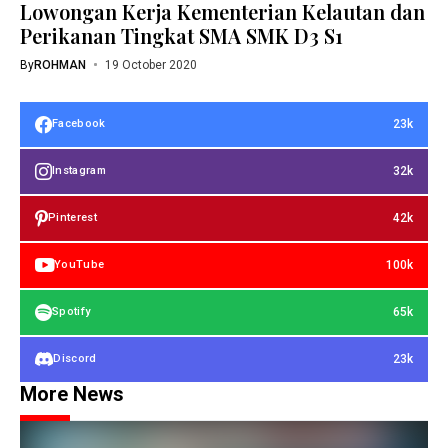
Lowongan Kerja Kementerian Kelautan dan
Perikanan Tingkat SMA SMK D3 S1
By
ROHMAN
19 October 2020
23k
Facebook
32k
Instagram
42k
Pinterest
100k
YouTube
65k
Spotify
23k
Discord
More News