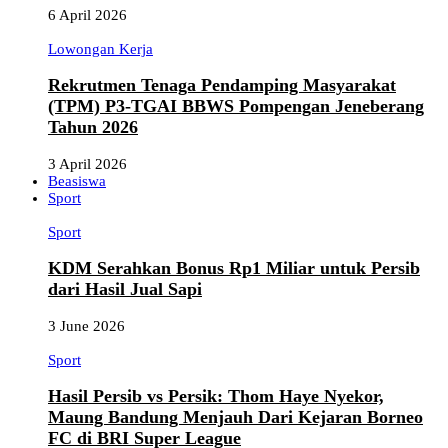
6 April 2026
Lowongan Kerja
Rekrutmen Tenaga Pendamping Masyarakat
(TPM) P3-TGAI BBWS Pompengan Jeneberang
Tahun 2026
3 April 2026
Beasiswa
Sport
Sport
KDM Serahkan Bonus Rp1 Miliar untuk Persib
dari Hasil Jual Sapi
3 June 2026
Sport
Hasil Persib vs Persik: Thom Haye Nyekor,
Maung Bandung Menjauh Dari Kejaran Borneo
FC di BRI Super League