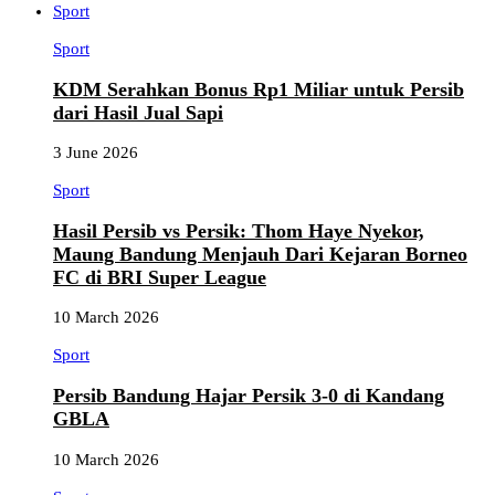
Sport
Sport
KDM Serahkan Bonus Rp1 Miliar untuk Persib
dari Hasil Jual Sapi
3 June 2026
Sport
Hasil Persib vs Persik: Thom Haye Nyekor,
Maung Bandung Menjauh Dari Kejaran Borneo
FC di BRI Super League
10 March 2026
Sport
Persib Bandung Hajar Persik 3-0 di Kandang
GBLA
10 March 2026