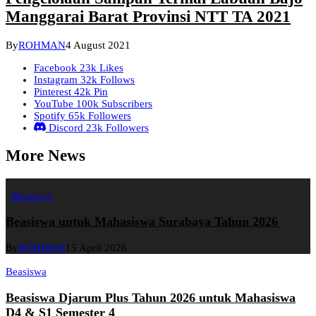
Manggarai Barat Provinsi NTT TA 2021
By
ROHMAN
4 August 2021
Facebook
23k
Likes
Instagram
32k
Follows
Pinterest
42k
Pin
YouTube
100k
Subscribers
Spotify
65k
Followers
Discord
23k
Followers
More News
Beasiswa
Beasiswa untuk Mahasiswa Surabaya Tahun 2026
By
ROHMAN
15 April 2026
Beasiswa
Beasiswa Djarum Plus Tahun 2026 untuk Mahasiswa
D4 & S1 Semester 4