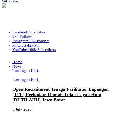
Subscribe
Facebook
23k
Likes
93k
Follows
Instagram
32k
Follows
Pinterest
42k
Pin
YouTube
100k
Subscribers
Home
News
Lowongan Kerja
Lowongan Kerja
Open Recruitment Tenaga Fasilitator Lapangan
(TFL) Perbaikan Rumah Tidak Layak Huni
(RUTILAHU) Jawa Barat
8 July 2026