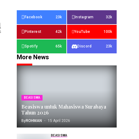
Facebook
23k
Instagram
32k
1
s
Pinterest
42k
YouTube
100k
Spotify
65k
Discord
23k
More News
BEASISWA
Beasiswa untuk Mahasiswa Surabaya
Tahun 2026
By
ROHMAN
15 April 2026
BEASISWA