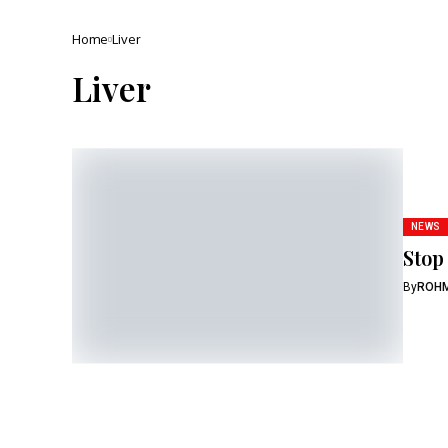
Home
Liver
Liver
NEWS
Stop
By
ROH