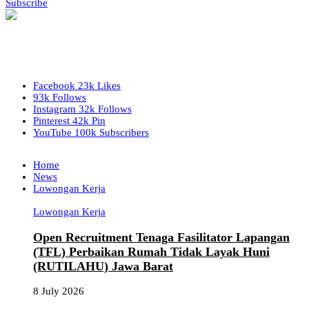
Subscribe
Facebook
23k
Likes
93k
Follows
Instagram
32k
Follows
Pinterest
42k
Pin
YouTube
100k
Subscribers
Home
News
Lowongan Kerja
Lowongan Kerja
Open Recruitment Tenaga Fasilitator Lapangan
(TFL) Perbaikan Rumah Tidak Layak Huni
(RUTILAHU) Jawa Barat
8 July 2026