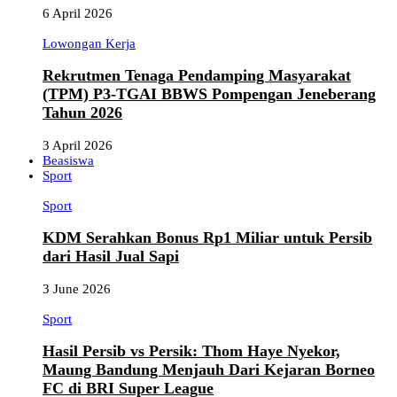
6 April 2026
Lowongan Kerja
Rekrutmen Tenaga Pendamping Masyarakat
(TPM) P3-TGAI BBWS Pompengan Jeneberang
Tahun 2026
3 April 2026
Beasiswa
Sport
Sport
KDM Serahkan Bonus Rp1 Miliar untuk Persib
dari Hasil Jual Sapi
3 June 2026
Sport
Hasil Persib vs Persik: Thom Haye Nyekor,
Maung Bandung Menjauh Dari Kejaran Borneo
FC di BRI Super League