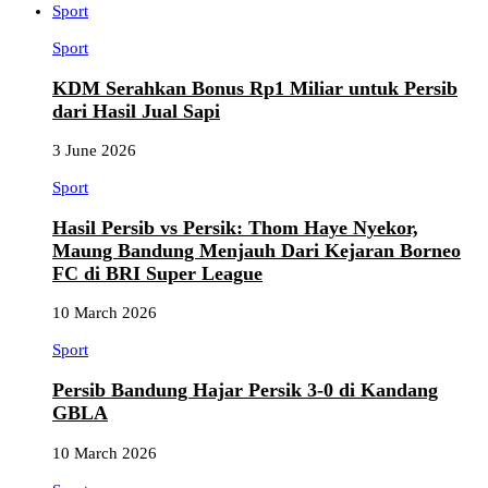
Sport
Sport
KDM Serahkan Bonus Rp1 Miliar untuk Persib
dari Hasil Jual Sapi
3 June 2026
Sport
Hasil Persib vs Persik: Thom Haye Nyekor,
Maung Bandung Menjauh Dari Kejaran Borneo
FC di BRI Super League
10 March 2026
Sport
Persib Bandung Hajar Persik 3-0 di Kandang
GBLA
10 March 2026