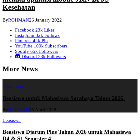
Kesehatan
By
ROHMAN
26 January 2022
Facebook
23k
Likes
Instagram
32k
Follows
Pinterest
42k
Pin
YouTube
100k
Subscribers
Spotify
65k
Followers
Discord
23k
Followers
More News
Beasiswa
Beasiswa untuk Mahasiswa Surabaya Tahun 2026
By
ROHMAN
15 April 2026
Beasiswa
Beasiswa Djarum Plus Tahun 2026 untuk Mahasiswa
D4 & S1 Semester 4