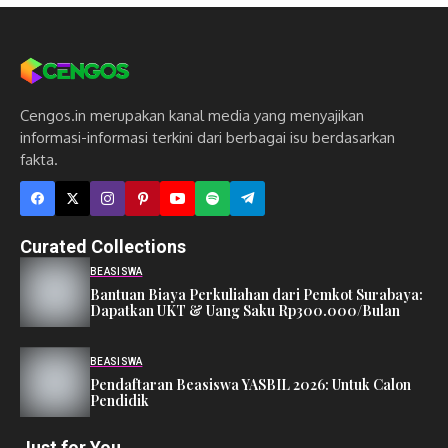
Cengos.in merupakan kanal media yang menyajikan
informasi-informasi terkini dari berbagai isu berdasarkan
fakta.
Curated Collections
BEASISWA
Bantuan Biaya Perkuliahan dari Pemkot Surabaya:
Dapatkan UKT & Uang Saku Rp300.000/Bulan
BEASISWA
Pendaftaran Beasiswa YASBIL 2026: Untuk Calon
Pendidik
Just for You