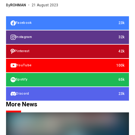
By
ROHMAN
21 August 2023
23k
Facebook
32k
Instagram
42k
Pinterest
100k
YouTube
65k
Spotify
23k
Discord
More News