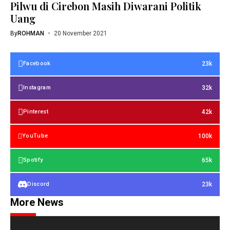
Pilwu di Cirebon Masih Diwarani Politik
Uang
By
ROHMAN
20 November 2021
23k
Facebook
32k
Instagram
42k
Pinterest
100k
YouTube
65k
Spotify
23k
Discord
More News