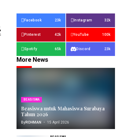
Facebook
23k
Instagram
32k
2
s
Pinterest
42k
YouTube
100k
Spotify
65k
Discord
23k
More News
BEASISWA
Beasiswa untuk Mahasiswa Surabaya
Tahun 2026
By
ROHMAN
15 April 2026
BEASISWA