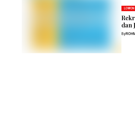
LOWON
Rekr
dan 
By
ROH