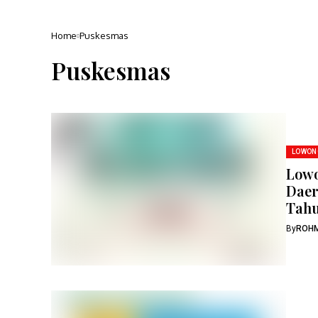
Home
Puskesmas
Puskesmas
LOWON
Lowo
Daer
Tahu
By
ROH