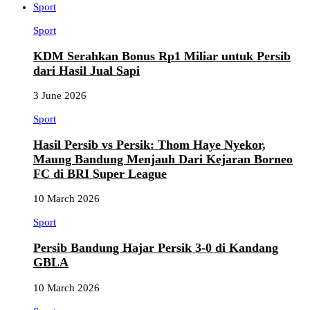
Sport
Sport
KDM Serahkan Bonus Rp1 Miliar untuk Persib
dari Hasil Jual Sapi
3 June 2026
Sport
Hasil Persib vs Persik: Thom Haye Nyekor,
Maung Bandung Menjauh Dari Kejaran Borneo
FC di BRI Super League
10 March 2026
Sport
Persib Bandung Hajar Persik 3-0 di Kandang
GBLA
10 March 2026