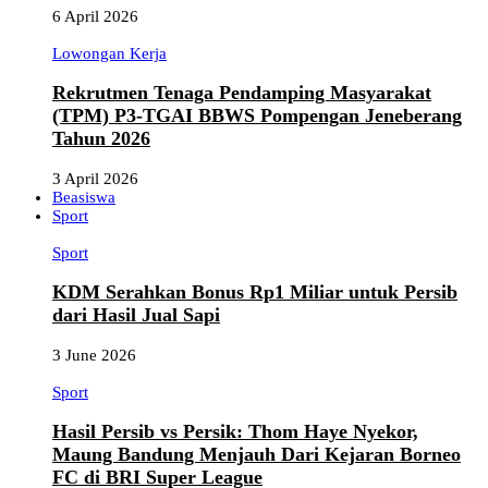
6 April 2026
Lowongan Kerja
Rekrutmen Tenaga Pendamping Masyarakat
(TPM) P3-TGAI BBWS Pompengan Jeneberang
Tahun 2026
3 April 2026
Beasiswa
Sport
Sport
KDM Serahkan Bonus Rp1 Miliar untuk Persib
dari Hasil Jual Sapi
3 June 2026
Sport
Hasil Persib vs Persik: Thom Haye Nyekor,
Maung Bandung Menjauh Dari Kejaran Borneo
FC di BRI Super League