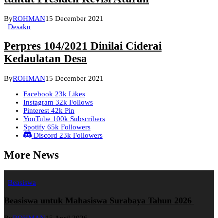
By
ROHMAN
15 December 2021
Desaku
Perpres 104/2021 Dinilai Ciderai
Kedaulatan Desa
By
ROHMAN
15 December 2021
Facebook
23k
Likes
Instagram
32k
Follows
Pinterest
42k
Pin
YouTube
100k
Subscribers
Spotify
65k
Followers
Discord
23k
Followers
More News
Beasiswa
Beasiswa untuk Mahasiswa Surabaya Tahun 2026