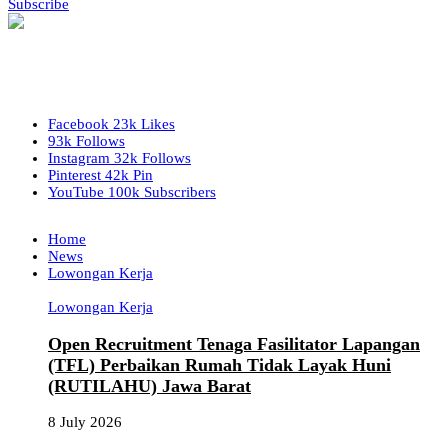
Subscribe
Facebook
23k
Likes
93k
Follows
Instagram
32k
Follows
Pinterest
42k
Pin
YouTube
100k
Subscribers
Home
News
Lowongan Kerja
Lowongan Kerja
Open Recruitment Tenaga Fasilitator Lapangan
(TFL) Perbaikan Rumah Tidak Layak Huni
(RUTILAHU) Jawa Barat
8 July 2026