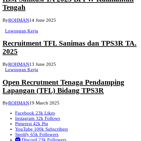
Tengah
By
ROHMAN
14 June 2025
Lowongan Kerja
Recruitment TFL Sanimas dan TPS3R TA.
2025
By
ROHMAN
13 June 2025
Lowongan Kerja
Open Recrutment Tenaga Pendamping
Lapangan (TFL) Bidang TPS3R
By
ROHMAN
19 March 2025
Facebook
23k
Likes
Instagram
32k
Follows
Pinterest
42k
Pin
YouTube
100k
Subscribers
Spotify
65k
Followers
Discord
23k
Followers