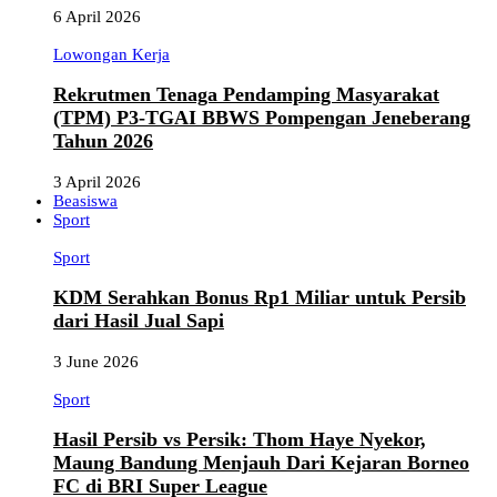
6 April 2026
Lowongan Kerja
Rekrutmen Tenaga Pendamping Masyarakat
(TPM) P3-TGAI BBWS Pompengan Jeneberang
Tahun 2026
3 April 2026
Beasiswa
Sport
Sport
KDM Serahkan Bonus Rp1 Miliar untuk Persib
dari Hasil Jual Sapi
3 June 2026
Sport
Hasil Persib vs Persik: Thom Haye Nyekor,
Maung Bandung Menjauh Dari Kejaran Borneo
FC di BRI Super League