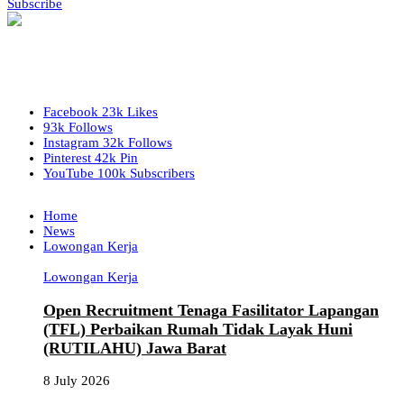
Subscribe
Facebook
23k
Likes
93k
Follows
Instagram
32k
Follows
Pinterest
42k
Pin
YouTube
100k
Subscribers
Home
News
Lowongan Kerja
Lowongan Kerja
Open Recruitment Tenaga Fasilitator Lapangan
(TFL) Perbaikan Rumah Tidak Layak Huni
(RUTILAHU) Jawa Barat
8 July 2026