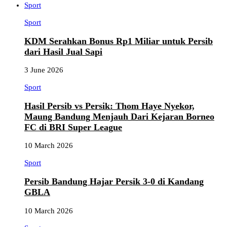
Sport
Sport
KDM Serahkan Bonus Rp1 Miliar untuk Persib
dari Hasil Jual Sapi
3 June 2026
Sport
Hasil Persib vs Persik: Thom Haye Nyekor,
Maung Bandung Menjauh Dari Kejaran Borneo
FC di BRI Super League
10 March 2026
Sport
Persib Bandung Hajar Persik 3-0 di Kandang
GBLA
10 March 2026