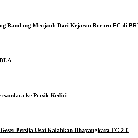
aung Bandung Menjauh Dari Kejaran Borneo FC di BR
 GBLA
ersaudara ke Persik Kediri
 Geser Persija Usai Kalahkan Bhayangkara FC 2-0