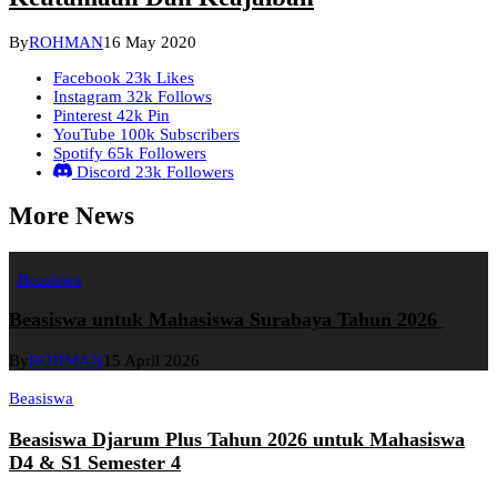
By
ROHMAN
16 May 2020
Facebook
23k
Likes
Instagram
32k
Follows
Pinterest
42k
Pin
YouTube
100k
Subscribers
Spotify
65k
Followers
Discord
23k
Followers
More News
Beasiswa
Beasiswa untuk Mahasiswa Surabaya Tahun 2026
By
ROHMAN
15 April 2026
Beasiswa
Beasiswa Djarum Plus Tahun 2026 untuk Mahasiswa
D4 & S1 Semester 4