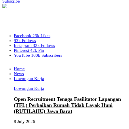
Subscribe
Facebook
23k
Likes
93k
Follows
Instagram
32k
Follows
Pinterest
42k
Pin
YouTube
100k
Subscribers
Home
News
Lowongan Kerja
Lowongan Kerja
Open Recruitment Tenaga Fasilitator Lapangan
(TFL) Perbaikan Rumah Tidak Layak Huni
(RUTILAHU) Jawa Barat
8 July 2026