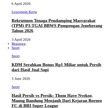
6 April 2026
Lowongan Kerja
Rekrutmen Tenaga Pendamping Masyarakat
(TPM) P3-TGAI BBWS Pompengan Jeneberang
Tahun 2026
3 April 2026
Beasiswa
Sport
Sport
KDM Serahkan Bonus Rp1 Miliar untuk Persib
dari Hasil Jual Sapi
3 June 2026
Sport
Hasil Persib vs Persik: Thom Haye Nyekor,
Maung Bandung Menjauh Dari Kejaran Borneo
FC di BRI Super League