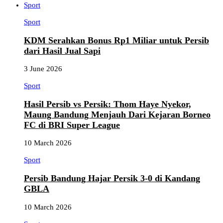
Sport
Sport
KDM Serahkan Bonus Rp1 Miliar untuk Persib
dari Hasil Jual Sapi
3 June 2026
Sport
Hasil Persib vs Persik: Thom Haye Nyekor,
Maung Bandung Menjauh Dari Kejaran Borneo
FC di BRI Super League
10 March 2026
Sport
Persib Bandung Hajar Persik 3-0 di Kandang
GBLA
10 March 2026