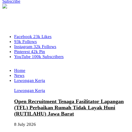
Subscribe
Facebook
23k
Likes
93k
Follows
Instagram
32k
Follows
Pinterest
42k
Pin
YouTube
100k
Subscribers
Home
News
Lowongan Kerja
Lowongan Kerja
Open Recruitment Tenaga Fasilitator Lapangan
(TFL) Perbaikan Rumah Tidak Layak Huni
(RUTILAHU) Jawa Barat
8 July 2026