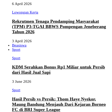
6 April 2026
Lowongan Kerja
Rekrutmen Tenaga Pendamping Masyarakat
(TPM) P3-TGAI BBWS Pompengan Jeneberang
Tahun 2026
3 April 2026
Beasiswa
Sport
Sport
KDM Serahkan Bonus Rp1 Miliar untuk Persib
dari Hasil Jual Sapi
3 June 2026
Sport
Hasil Persib vs Persik: Thom Haye Nyekor,
Maung Bandung Menjauh Dari Kejaran Borneo
FC di BRI Super League