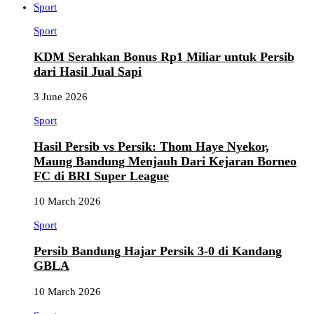
Sport
Sport
KDM Serahkan Bonus Rp1 Miliar untuk Persib
dari Hasil Jual Sapi
3 June 2026
Sport
Hasil Persib vs Persik: Thom Haye Nyekor,
Maung Bandung Menjauh Dari Kejaran Borneo
FC di BRI Super League
10 March 2026
Sport
Persib Bandung Hajar Persik 3-0 di Kandang
GBLA
10 March 2026