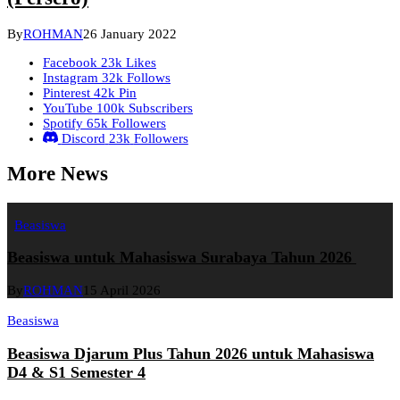
By
ROHMAN
26 January 2022
Facebook
23k
Likes
Instagram
32k
Follows
Pinterest
42k
Pin
YouTube
100k
Subscribers
Spotify
65k
Followers
Discord
23k
Followers
More News
Beasiswa
Beasiswa untuk Mahasiswa Surabaya Tahun 2026
By
ROHMAN
15 April 2026
Beasiswa
Beasiswa Djarum Plus Tahun 2026 untuk Mahasiswa
D4 & S1 Semester 4