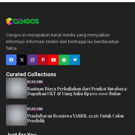
Cengos.in merupakan kanal media yang menyajikan
informasi-informasi terkini dari berbagai isu berdasarkan
fakta.
Curated Collections
BEASISWA
Bantuan Biaya Perkuliahan dari Pemkot Surabaya:
Dapatkan UKT & Uang Saku Rp300.000/Bulan
BEASISWA
Pendaftaran Beasiswa YASBIL 2026: Untuk Calon
Pendidik
Just for You