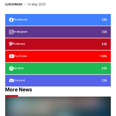
By
ROHMAN
16 May 2020
23k
Facebook
32k
Instagram
42k
Pinterest
100k
YouTube
65k
Spotify
23k
Discord
More News