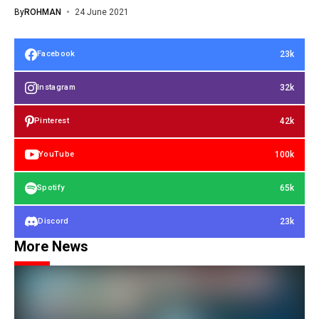
By
ROHMAN
24 June 2021
23k
Facebook
32k
Instagram
42k
Pinterest
100k
YouTube
65k
Spotify
23k
Discord
More News