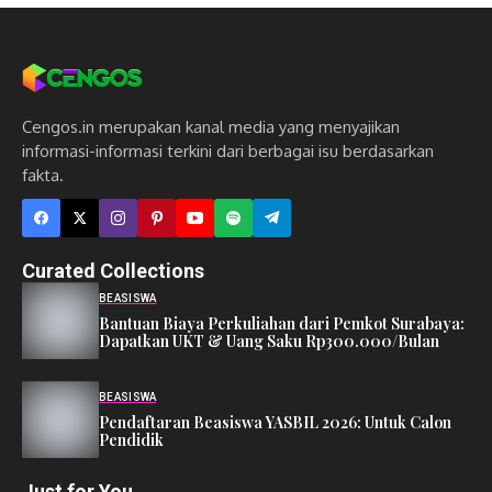
Cengos.in merupakan kanal media yang menyajikan
informasi-informasi terkini dari berbagai isu berdasarkan
fakta.
Curated Collections
BEASISWA
Bantuan Biaya Perkuliahan dari Pemkot Surabaya:
Dapatkan UKT & Uang Saku Rp300.000/Bulan
BEASISWA
Pendaftaran Beasiswa YASBIL 2026: Untuk Calon
Pendidik
Just for You