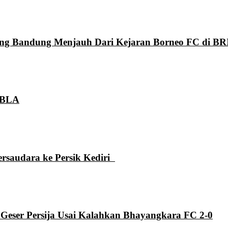
aung Bandung Menjauh Dari Kejaran Borneo FC di BR
 GBLA
ersaudara ke Persik Kediri
 Geser Persija Usai Kalahkan Bhayangkara FC 2-0