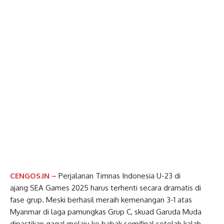
CENGOS.IN –
Perjalanan Timnas Indonesia U-23 di
ajang SEA Games 2025 harus terhenti secara dramatis di
fase grup. Meski berhasil meraih kemenangan 3-1 atas
Myanmar di laga pamungkas Grup C, skuad Garuda Muda
dipastikan gagal melaju ke babak semifinal setelah kalah