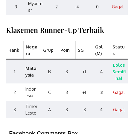
Myanm
3
2
-4
0
Gagal
ar
Klasemen Runner-Up Terbaik
Nega
Gol
Statu
Rank
Grup
Poin
SG
ra
(M)
s
Lolos
Mala
1
B
3
+1
4
Semifi
ysia
nal
Indon
2
C
3
+1
3
Gagal
esia
Timor
3
A
3
-3
4
Gagal
Leste
Facebook Comments Box