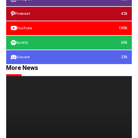
42k
Pinterest
100k
YouTube
65k
Spotify
23k
Discord
More News