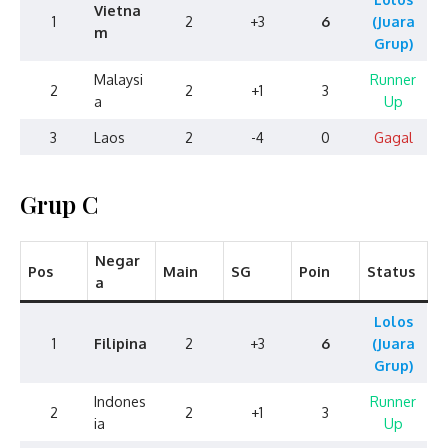
Vietna
1
2
+3
6
(Juara
m
Grup)
Malaysi
Runner
2
2
+1
3
a
Up
3
Laos
2
-4
0
Gagal
Grup C
Negar
Pos
Main
SG
Poin
Status
a
Lolos
1
Filipina
2
+3
6
(Juara
Grup)
Indones
Runner
2
2
+1
3
ia
Up