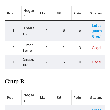
Negar
Pos
Main
SG
Poin
Status
a
Lolos
Thaila
1
2
+8
6
(Juara
nd
Grup)
Timor
2
2
-3
3
Gagal
Leste
Singap
3
2
-5
0
Gagal
ura
Grup B
Negar
Pos
Main
SG
Poin
Status
a
Lolos