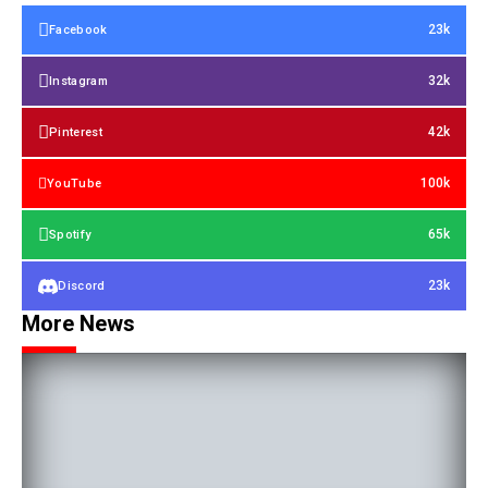
23k
Facebook
32k
Instagram
42k
Pinterest
100k
YouTube
65k
Spotify
23k
Discord
More News