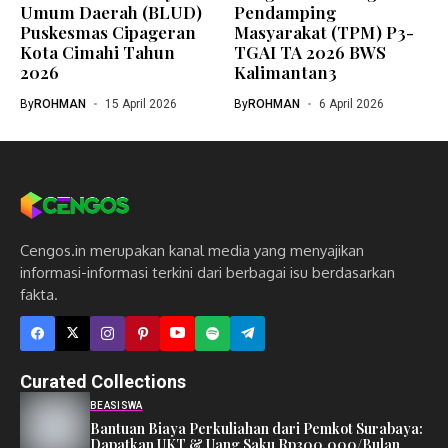
Umum Daerah (BLUD)
Pendamping
Puskesmas Cipageran
Masyarakat (TPM) P3-
Kota Cimahi Tahun
TGAI TA 2026 BWS
2026
Kalimantan3
By
ROHMAN
15 April 2026
By
ROHMAN
6 April 2026
Cengos.in merupakan kanal media yang menyajikan
informasi-informasi terkini dari berbagai isu berdasarkan
fakta.
Curated Collections
BEASISWA
Bantuan Biaya Perkuliahan dari Pemkot Surabaya:
Dapatkan UKT & Uang Saku Rp300.000/Bulan