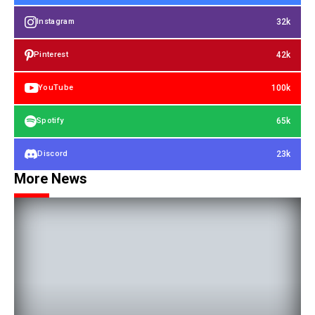
32k
Instagram
42k
Pinterest
100k
YouTube
65k
Spotify
23k
Discord
More News