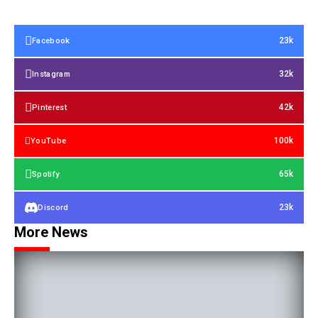
23k
Facebook
32k
Instagram
42k
Pinterest
100k
YouTube
65k
Spotify
23k
Discord
More News