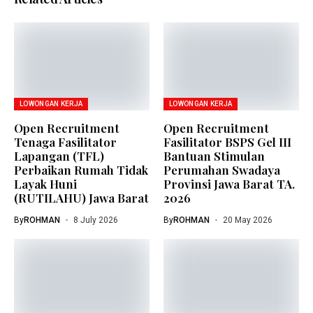
LOWONGAN KERJA
LOWONGAN KERJA
Open Recruitment
Open Recruitment
Tenaga Fasilitator
Fasilitator BSPS Gel III
Lapangan (TFL)
Bantuan Stimulan
Perbaikan Rumah Tidak
Perumahan Swadaya
Layak Huni
Provinsi Jawa Barat TA.
(RUTILAHU) Jawa Barat
2026
By
ROHMAN
8 July 2026
By
ROHMAN
20 May 2026