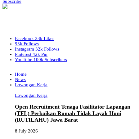
Subscribe
Facebook
23k
Likes
93k
Follows
Instagram
32k
Follows
Pinterest
42k
Pin
YouTube
100k
Subscribers
Home
News
Lowongan Kerja
Lowongan Kerja
Open Recruitment Tenaga Fasilitator Lapangan
(TFL) Perbaikan Rumah Tidak Layak Huni
(RUTILAHU) Jawa Barat
8 July 2026