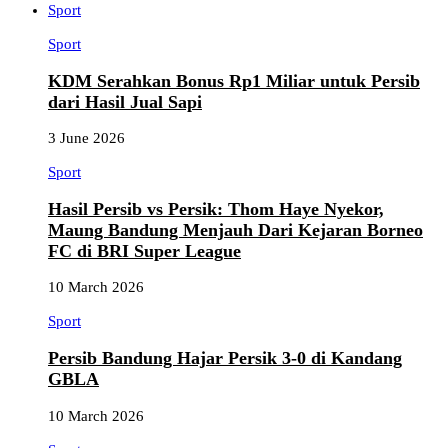
Sport
Sport
KDM Serahkan Bonus Rp1 Miliar untuk Persib
dari Hasil Jual Sapi
3 June 2026
Sport
Hasil Persib vs Persik: Thom Haye Nyekor,
Maung Bandung Menjauh Dari Kejaran Borneo
FC di BRI Super League
10 March 2026
Sport
Persib Bandung Hajar Persik 3-0 di Kandang
GBLA
10 March 2026