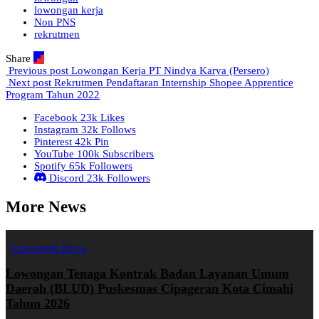
lowongan kerja
Non PNS
rekrutmen
Share
Previous post
Lowongan Kerja PT Nindya Karya (Persero)
Next post
Rekrutmen Pendaftaran Internship Shopee Apprentice
Program Tahun 2022
Facebook
23k
Likes
Instagram
32k
Follows
Pinterest
42k
Pin
YouTube
100k
Subscribers
Spotify
65k
Followers
Discord
23k
Followers
More News
Lowongan Kerja
Lowongan Tenaga Kontrak Badan Layanan Umum
Daerah (BLUD) Puskesmas Cipageran Kota Cimahi
Tahun 2026