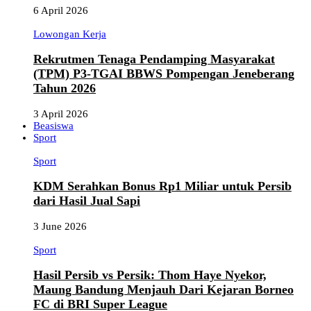
6 April 2026
Lowongan Kerja
Rekrutmen Tenaga Pendamping Masyarakat
(TPM) P3-TGAI BBWS Pompengan Jeneberang
Tahun 2026
3 April 2026
Beasiswa
Sport
Sport
KDM Serahkan Bonus Rp1 Miliar untuk Persib
dari Hasil Jual Sapi
3 June 2026
Sport
Hasil Persib vs Persik: Thom Haye Nyekor,
Maung Bandung Menjauh Dari Kejaran Borneo
FC di BRI Super League