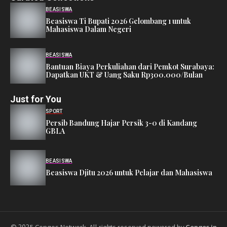
BEASISWA
Beasiswa Ti Bupati 2026 Gelombang 1 untuk
Mahasiswa Dalam Negeri
BEASISWA
Bantuan Biaya Perkuliahan dari Pemkot Surabaya:
Dapatkan UKT & Uang Saku Rp300.000/Bulan
Just for You
SPORT
Persib Bandung Hajar Persik 3-0 di Kandang
GBLA
BEASISWA
Beasiswa Djitu 2026 untuk Pelajar dan Mahasiswa
© 2025 Cengos Network. All rights reserved powered by
Cengos.in