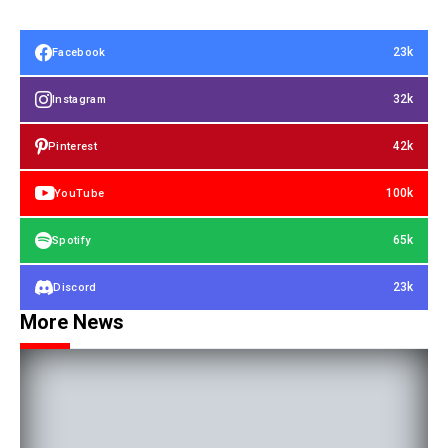
23k
Facebook
32k
Instagram
42k
Pinterest
100k
YouTube
65k
Spotify
23k
Discord
More News