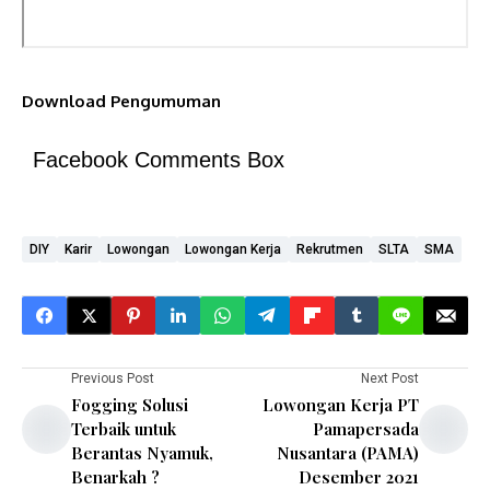
Download Pengumuman
Facebook Comments Box
DIY
Karir
Lowongan
Lowongan Kerja
Rekrutmen
SLTA
SMA
Previous Post
Next Post
Fogging Solusi
Lowongan Kerja PT
Terbaik untuk
Pamapersada
Berantas Nyamuk,
Nusantara (PAMA)
Benarkah ?
Desember 2021