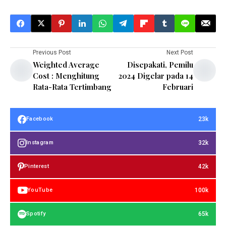
Previous Post
Next Post
Weighted Average
Disepakati, Pemilu
Cost : Menghitung
2024 Digelar pada 14
Rata-Rata Tertimbang
Februari
23k
Facebook
32k
Instagram
42k
Pinterest
100k
YouTube
65k
Spotify