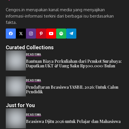
Cengos.in merupakan kanal media yang menyajikan
informasi-informasi terkini dari berbagai isu berdasarkan
fakta.
Curated Collections
BEASISWA
Bantuan Biaya Perkuliahan dari Pemkot Surabaya:
Dapatkan UKT & Uang Saku Rp300.000/Bulan
BEASISWA
Pendaftaran Beasiswa YASBIL 2026: Untuk Calon
Pendidik
Just for You
BEASISWA
Beasiswa Djitu 2026 untuk Pelajar dan Mahasiswa