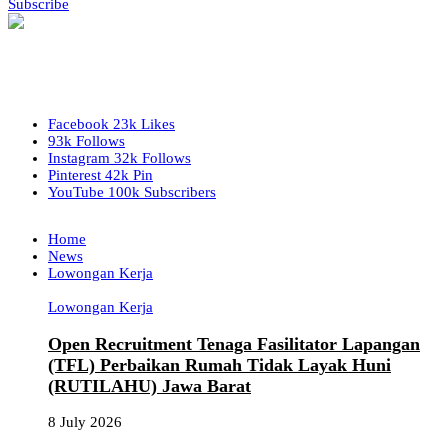
Subscribe
Facebook
23k
Likes
93k
Follows
Instagram
32k
Follows
Pinterest
42k
Pin
YouTube
100k
Subscribers
Home
News
Lowongan Kerja
Lowongan Kerja
Open Recruitment Tenaga Fasilitator Lapangan
(TFL) Perbaikan Rumah Tidak Layak Huni
(RUTILAHU) Jawa Barat
8 July 2026