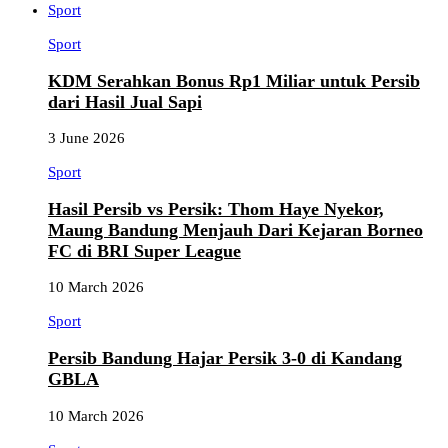
Sport
Sport
KDM Serahkan Bonus Rp1 Miliar untuk Persib
dari Hasil Jual Sapi
3 June 2026
Sport
Hasil Persib vs Persik: Thom Haye Nyekor,
Maung Bandung Menjauh Dari Kejaran Borneo
FC di BRI Super League
10 March 2026
Sport
Persib Bandung Hajar Persik 3-0 di Kandang
GBLA
10 March 2026