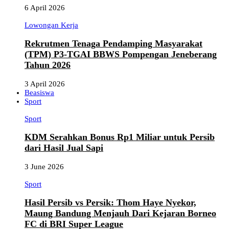
6 April 2026
Lowongan Kerja
Rekrutmen Tenaga Pendamping Masyarakat
(TPM) P3-TGAI BBWS Pompengan Jeneberang
Tahun 2026
3 April 2026
Beasiswa
Sport
Sport
KDM Serahkan Bonus Rp1 Miliar untuk Persib
dari Hasil Jual Sapi
3 June 2026
Sport
Hasil Persib vs Persik: Thom Haye Nyekor,
Maung Bandung Menjauh Dari Kejaran Borneo
FC di BRI Super League