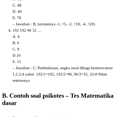
C. 48
D. 49
E. 78
– Jawaban : B, (urutannya -1, +5, -2, +10, -4, +20)
192 192 96 32 …
A. 4
B. 6
C. 8
D.10
E. 12
– Jawaban : C, Pembahasan, angka awal dibagi berturut-turut
1,2,3,4 yakni 192/1=192, 192/2=96, 96/3=32, 32/4=8dan
seterusnya
B. Contoh soal psikotes – Tes Matematika
dasar