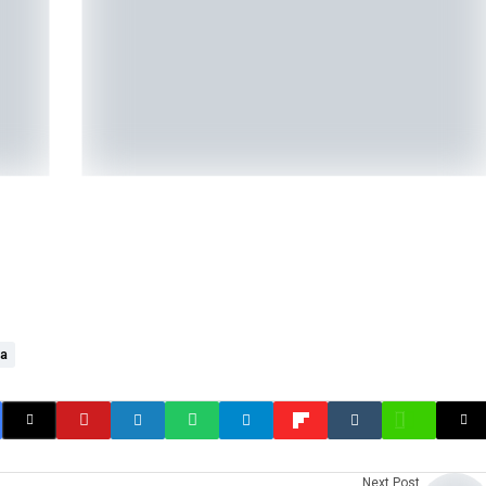
na
Next Post