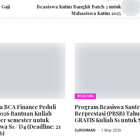
 Gaji
Beasiswa Kutim Bangkit Batch 3 untuk
Mahasiswa Kutim 2025
BEASISWA
a BCA Finance Peduli
Program Beasiswa Santr
026 Bantuan Kuliah
Berprestasi (PBSB) Tahu
 per semester untuk
GRATIS Kuliah S1 untuk 
a S1 / D4 (Deadline: 21
By
ROHMAN
1 May 2026
6)