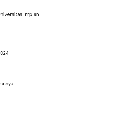
niversitas impian
2024
uannya