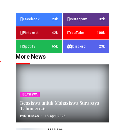
Facebook
23k
Instagram
32k
Pinterest
42k
YouTube
100k
Spotify
65k
Discord
23k
More News
BEASISWA
Beasiswa untuk Mahasiswa Surabaya
Tahun 2026
By
ROHMAN
15 April 2026
BEASISWA