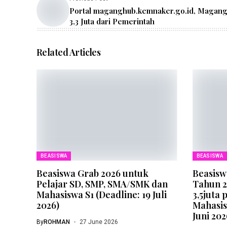
Portal maganghub.kemnaker.go.id, Magang
3,3 Juta dari Pemerintah
Related Articles
BEASISWA
BEASISWA
Beasiswa Grab 2026 untuk
Beasisw
Pelajar SD, SMP, SMA/SMK dan
Tahun 2
Mahasiswa S1 (Deadline: 19 Juli
3,5juta
2026)
Mahasisw
Juni 202
By
ROHMAN
27 June 2026