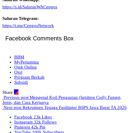
https://s.id/SaluranWACengos
Saluran Telegram:
https://t.me/CengosNetwork
Facebook Comments Box
BBM
MyPertamina
Ojek Online
Ojol
Program Berkah
Subsidi
Share
Previous post
Mengenal Koil Pengapian (Ignition Coil): Fungsi,
Jenis, dan Cara Kerjanya
Next post
Rekrutmen Tenaga Fasilitator BSPS Jawa Barat TA 2026
Facebook
23k
Likes
Instagram
32k
Follows
Pinterest
42k
Pin
YouTube
100k
Subscribers