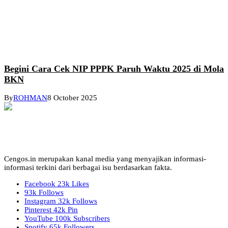
Begini Cara Cek NIP PPPK Paruh Waktu 2025 di Mola
BKN
By
ROHMAN
8 October 2025
Cengos.in merupakan kanal media yang menyajikan informasi-
informasi terkini dari berbagai isu berdasarkan fakta.
Facebook
23k
Likes
93k
Follows
Instagram
32k
Follows
Pinterest
42k
Pin
YouTube
100k
Subscribers
Spotify
65k
Followers