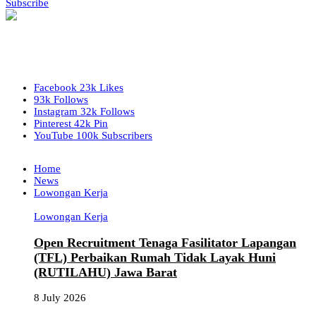
Subscribe
Facebook
23k
Likes
93k
Follows
Instagram
32k
Follows
Pinterest
42k
Pin
YouTube
100k
Subscribers
Home
News
Lowongan Kerja
Lowongan Kerja
Open Recruitment Tenaga Fasilitator Lapangan
(TFL) Perbaikan Rumah Tidak Layak Huni
(RUTILAHU) Jawa Barat
8 July 2026