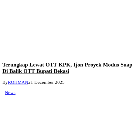
Terungkap Lewat OTT KPK, Ijon Proyek Modus Suap
Di Balik OTT Bupati Bekasi
By
ROHMAN
21 December 2025
News