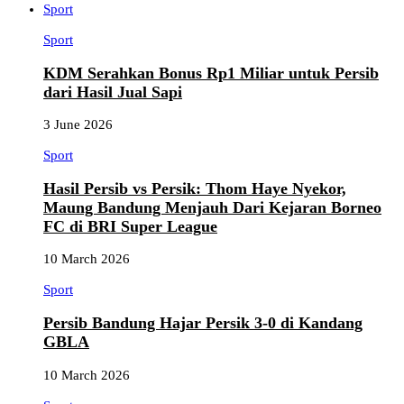
Sport
Sport
KDM Serahkan Bonus Rp1 Miliar untuk Persib
dari Hasil Jual Sapi
3 June 2026
Sport
Hasil Persib vs Persik: Thom Haye Nyekor,
Maung Bandung Menjauh Dari Kejaran Borneo
FC di BRI Super League
10 March 2026
Sport
Persib Bandung Hajar Persik 3-0 di Kandang
GBLA
10 March 2026