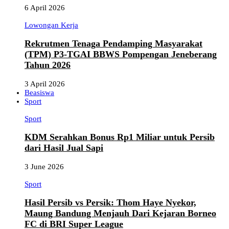
6 April 2026
Lowongan Kerja
Rekrutmen Tenaga Pendamping Masyarakat
(TPM) P3-TGAI BBWS Pompengan Jeneberang
Tahun 2026
3 April 2026
Beasiswa
Sport
Sport
KDM Serahkan Bonus Rp1 Miliar untuk Persib
dari Hasil Jual Sapi
3 June 2026
Sport
Hasil Persib vs Persik: Thom Haye Nyekor,
Maung Bandung Menjauh Dari Kejaran Borneo
FC di BRI Super League