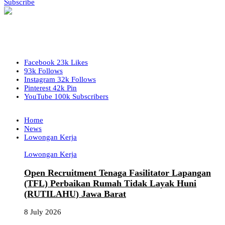
Subscribe
Facebook
23k
Likes
93k
Follows
Instagram
32k
Follows
Pinterest
42k
Pin
YouTube
100k
Subscribers
Home
News
Lowongan Kerja
Lowongan Kerja
Open Recruitment Tenaga Fasilitator Lapangan
(TFL) Perbaikan Rumah Tidak Layak Huni
(RUTILAHU) Jawa Barat
8 July 2026