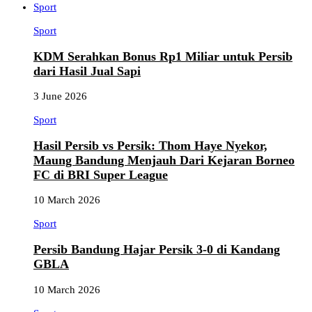
Sport
Sport
KDM Serahkan Bonus Rp1 Miliar untuk Persib
dari Hasil Jual Sapi
3 June 2026
Sport
Hasil Persib vs Persik: Thom Haye Nyekor,
Maung Bandung Menjauh Dari Kejaran Borneo
FC di BRI Super League
10 March 2026
Sport
Persib Bandung Hajar Persik 3-0 di Kandang
GBLA
10 March 2026