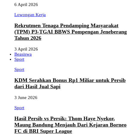
6 April 2026
Lowongan Kerja
Rekrutmen Tenaga Pendamping Masyarakat
(TPM) P3-TGAI BBWS Pompengan Jeneberang
Tahun 2026
3 April 2026
Beasiswa
Sport
Sport
KDM Serahkan Bonus Rp1 Miliar untuk Persib
dari Hasil Jual Sapi
3 June 2026
Sport
Hasil Persib vs Persik: Thom Haye Nyekor,
Maung Bandung Menjauh Dari Kejaran Borneo
FC di BRI Super League