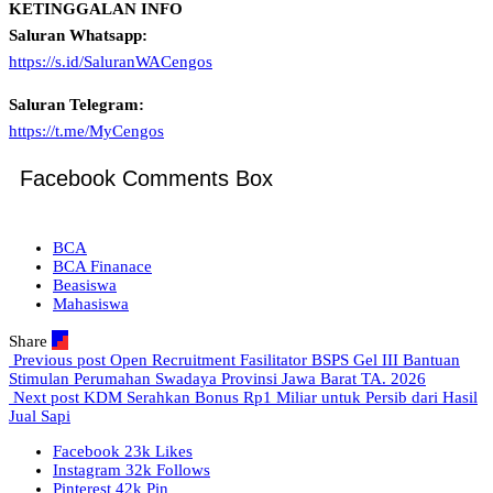
KETINGGALAN INFO
Saluran Whatsapp:
https://s.id/SaluranWACengos
Saluran Telegram:
https://t.me/MyCengos
Facebook Comments Box
BCA
BCA Finanace
Beasiswa
Mahasiswa
Share
Previous post
Open Recruitment Fasilitator BSPS Gel III Bantuan
Stimulan Perumahan Swadaya Provinsi Jawa Barat TA. 2026
Next post
KDM Serahkan Bonus Rp1 Miliar untuk Persib dari Hasil
Jual Sapi
Facebook
23k
Likes
Instagram
32k
Follows
Pinterest
42k
Pin