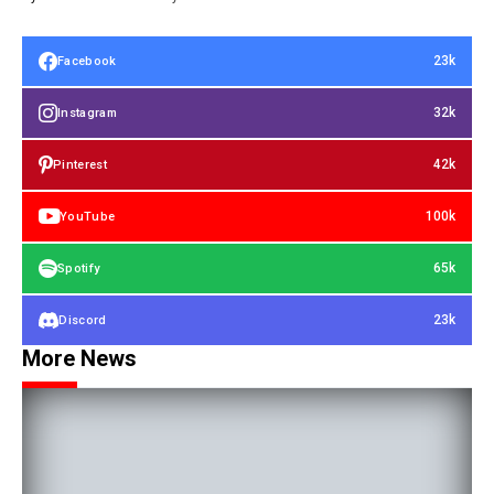
23k
Facebook
32k
Instagram
42k
Pinterest
100k
YouTube
65k
Spotify
23k
Discord
More News