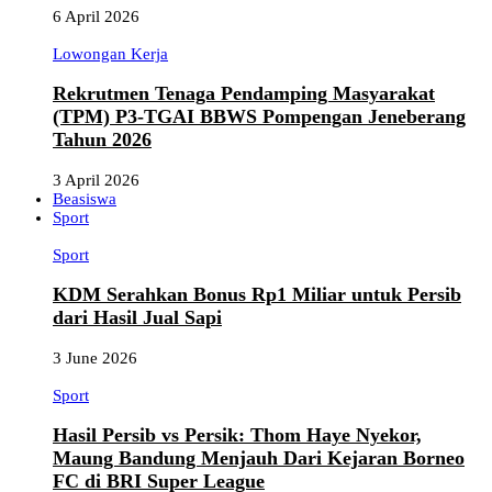
6 April 2026
Lowongan Kerja
Rekrutmen Tenaga Pendamping Masyarakat
(TPM) P3-TGAI BBWS Pompengan Jeneberang
Tahun 2026
3 April 2026
Beasiswa
Sport
Sport
KDM Serahkan Bonus Rp1 Miliar untuk Persib
dari Hasil Jual Sapi
3 June 2026
Sport
Hasil Persib vs Persik: Thom Haye Nyekor,
Maung Bandung Menjauh Dari Kejaran Borneo
FC di BRI Super League