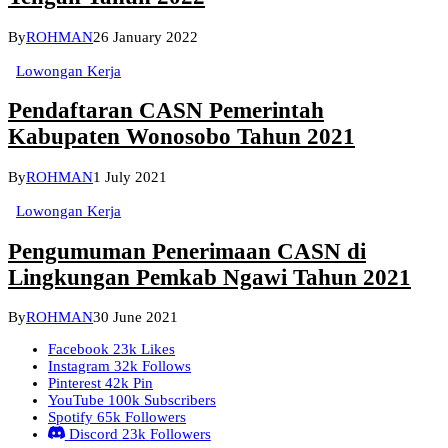
By
ROHMAN
26 January 2022
Lowongan Kerja
Pendaftaran CASN Pemerintah
Kabupaten Wonosobo Tahun 2021
By
ROHMAN
1 July 2021
Lowongan Kerja
Pengumuman Penerimaan CASN di
Lingkungan Pemkab Ngawi Tahun 2021
By
ROHMAN
30 June 2021
Facebook
23k
Likes
Instagram
32k
Follows
Pinterest
42k
Pin
YouTube
100k
Subscribers
Spotify
65k
Followers
Discord
23k
Followers