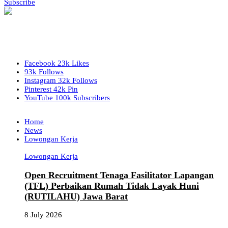
Subscribe
Facebook
23k
Likes
93k
Follows
Instagram
32k
Follows
Pinterest
42k
Pin
YouTube
100k
Subscribers
Home
News
Lowongan Kerja
Lowongan Kerja
Open Recruitment Tenaga Fasilitator Lapangan
(TFL) Perbaikan Rumah Tidak Layak Huni
(RUTILAHU) Jawa Barat
8 July 2026