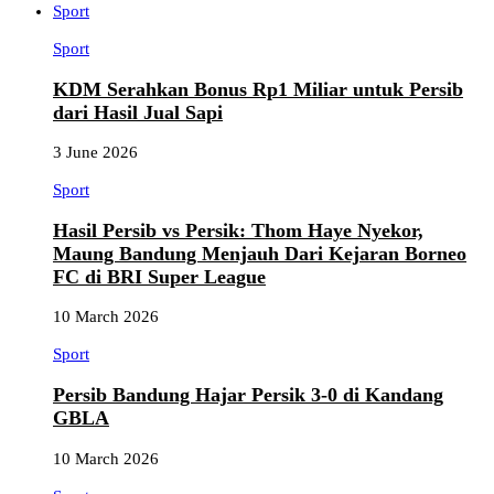
Sport
Sport
KDM Serahkan Bonus Rp1 Miliar untuk Persib
dari Hasil Jual Sapi
3 June 2026
Sport
Hasil Persib vs Persik: Thom Haye Nyekor,
Maung Bandung Menjauh Dari Kejaran Borneo
FC di BRI Super League
10 March 2026
Sport
Persib Bandung Hajar Persik 3-0 di Kandang
GBLA
10 March 2026