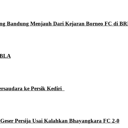
aung Bandung Menjauh Dari Kejaran Borneo FC di BR
 GBLA
ersaudara ke Persik Kediri
 Geser Persija Usai Kalahkan Bhayangkara FC 2-0