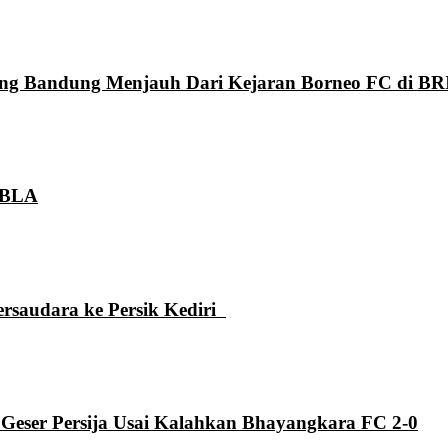
aung Bandung Menjauh Dari Kejaran Borneo FC di BR
 GBLA
ersaudara ke Persik Kediri
 Geser Persija Usai Kalahkan Bhayangkara FC 2-0